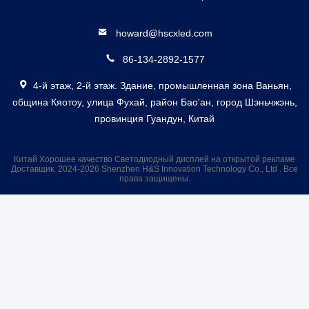
howard@hscxled.com
86-134-2892-1577
4-й этаж, 2-й этаж. Здание, промышленная зона Ваньян,
община Кяотоу, улица Фухай, район Бао'ан, город Шэньчжэнь,
провинция Гуандун, Китай
Китай Хорошее качество Светодиодный дисплей на открытой рекламе
Доставщик. 2024-2026 Shenzhen H&S Innovation Technology Co., Ltd . Все
права защищены.