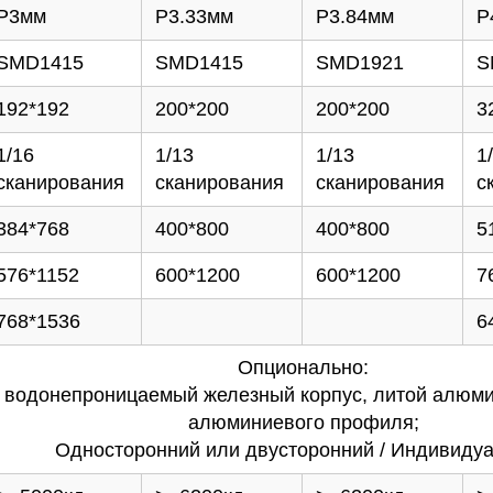
P3мм
P3.33мм
P3.84мм
P
SMD1415
SMD1415
SMD1921
S
192*192
200*200
200*200
3
1/16
1/13
1/13
1
сканирования
сканирования
сканирования
с
384*768
400*800
400*800
5
576*1152
600*1200
600*1200
7
768*1536
6
Опционально:
 водонепроницаемый железный корпус, литой алюмин
алюминиевого профиля;
Односторонний или двусторонний / Индивиду