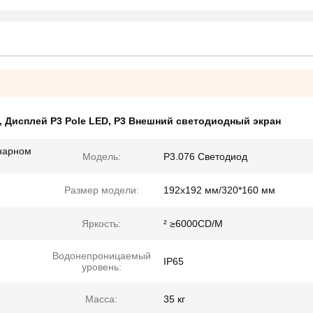
,
Дисплей P3 Pole LED
,
P3 Внешний светодиодный экран
нарном
Модель:
P3.076 Светодиод
Размер модели:
192x192 мм/320*160 мм
Яркость:
² ≥6000CD/M
Водонепроницаемый
IP65
уровень:
Масса:
35 кг