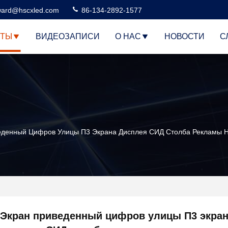
ard@hscxled.com
86-134-2892-1577
КТЫ
ВИДЕОЗАПИСИ
О НАС
НОВОСТИ
С
еденный Цифров Улицы П3 Экрана Дисплея СИД Столба Рекламы Н
Экран приведенный цифров улицы П3 экра