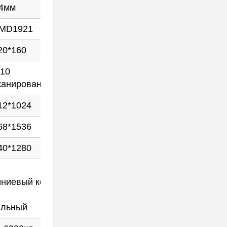
4мм
P5мм
MD1921
SMD1921
20*160
320*160
/10
1/8
канирования
сканирования
12*1024
640*1280
68*1536
40*1280
иевый корпус, корпус из
альный