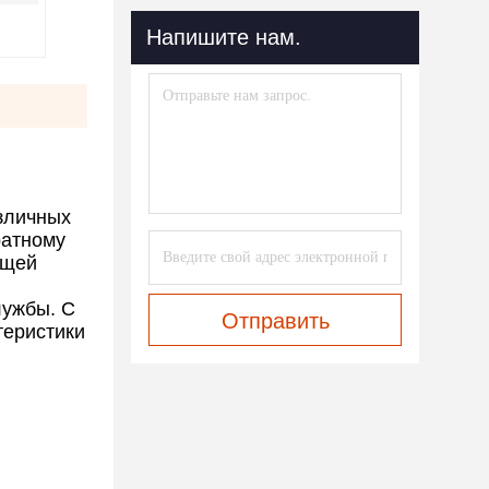
Напишите нам.
зличных
ратному
ющей
лужбы. С
Отправить
теристики